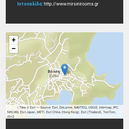
Ιστοσελίδα:
http://www.mirsinirooms.gr
+
−
Leaflet
| Tiles © Esri — Source: Esri, DeLorme, NAVTEQ, USGS, Intermap, iPC,
NRCAN, Esri Japan, METI, Esri China (Hong Kong), Esri (Thailand), TomTom,
2012