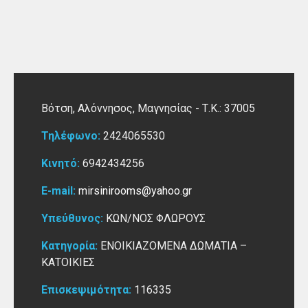
Βότση, Αλόννησος,
Μαγνησίας -
Τ.Κ.: 37005
Τηλέφωνο:
2424065530
Κινητό:
6942434256
E-mail:
mirsinirooms@yahoo.gr
Υπεύθυνος:
ΚΩΝ/ΝΟΣ ΦΛΩΡΟΥΣ
Κατηγορία:
ΕΝΟΙΚΙΑΖΟΜΕΝΑ ΔΩΜΑΤΙΑ –
ΚΑΤΟΙΚΙΕΣ
Επισκεψιμότητα:
116335