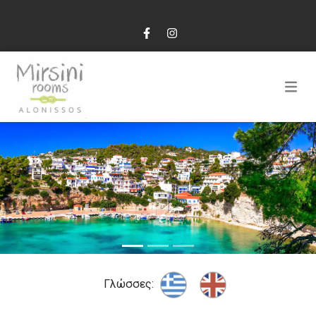
Γλώσσες: